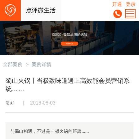
开通
登录
全部案例
>
案例详情
蜀山火锅丨当极致味道遇上高效能会员营销系
统……
|
2018-08-03
与蜀山相遇，不过是一顿火锅的距离……