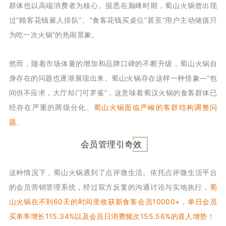
群体也以高端消费者为核心。据悉在巅峰时期，蜀山火锅曾出现
过“顾客花钱雇人排队”、“食客花钱买桌位”甚至“用户主动储值只
为吃一次火锅”的热闹景象。
然而，随着市场体量的增加和品牌口碑的不断升级，蜀山火锅自
身存在的问题也逐渐展现出来。蜀山火锅存在这样一种怪象—“包
间供不应求，大厅却门可罗雀”，这意味着蜀汉火锅的食客群体已
经存在严重的两级分化。
蜀山火锅面临严峻的客群结构调整问
题。
会员管理引奇效
这种情况下，蜀山火锅遇到了点评微生活。依托点评微生活平台
的会员营销管理系统，经过双方反复的沟通讨论与实地执行，
蜀
山火锅在不到60天的时间里收获新食客会员10000+，单日会员
买单率增长115.34%以及会员日消费频次155.56%的喜人增势！