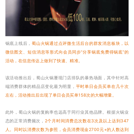
锅底上线后，
蜀山火锅通过点评微生活后台的群发消息板块，以
微信图文、短信消息等形式向会员同步“分享锅底免费得锅底”的
活动，在信息传达上做到了快速、精准。
该活动推出后，蜀山火锅屡现门店排队的暴热场面，其中针对高
端消费群体的精品店变化最为明显，
平时单日会员买单在几十次
左右，活动推出后出现了单日会员买单158次的大幅增量。
此外，蜀山火锅的复购率也远高于同行业其他品牌。根据火锅业
态的正常消费频次，
2个月时间消费总次数在3次及以上达到347
人。同时以消费次数为参照，会员消费现金2700元+的人数达到